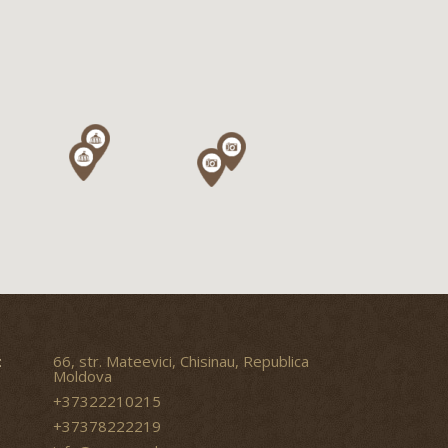
:
66, str. Mateevici, Chisinau, Republica
Moldova
+37322210215
+37378222219