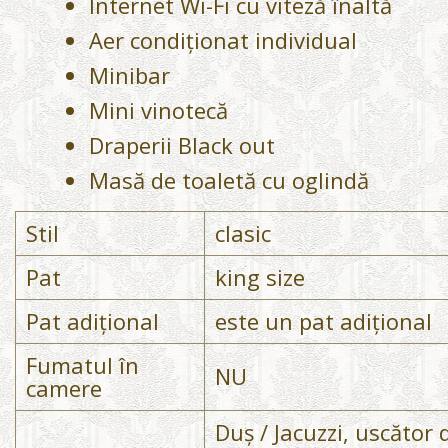
Internet Wi-Fi cu viteză înaltă
Aer condiționat individual
Minibar
Mini vinotecă
Draperii Black out
Masă de toaletă cu oglindă
Stil
clasic
Pat
king size
Pat adițional
este un pat adițional
Fumatul în
NU
camere
Duș / Jacuzzi, uscător d