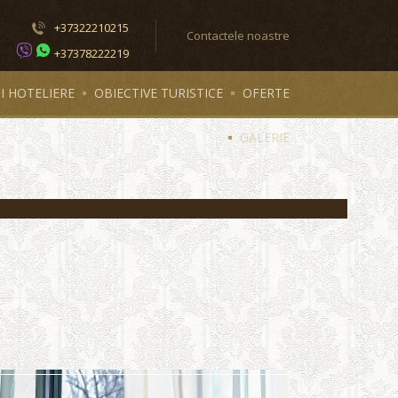
+37322210215
Contactele noastre
+37378222219
II HOTELIERE
OBIECTIVE TURISTICE
OFERTE
GALERIE