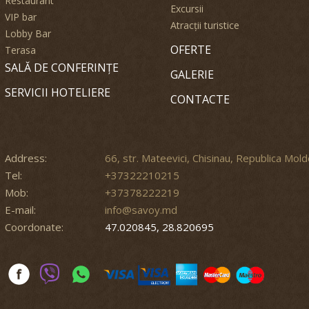
Restaurant
Excursii
VIP bar
Atracții turistice
Lobby Bar
OFERTE
Terasa
SALĂ DE CONFERINȚE
GALERIE
SERVICII HOTELIERE
CONTACTE
Address:
66, str. Mateevici, Chisinau, Republica Mol
Tel:
+37322210215
Mob:
+37378222219
E-mail:
info@savoy.md
Coordonate:
47.020845, 28.820695