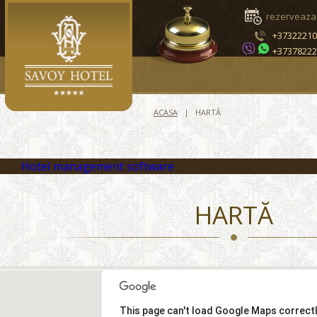
rezerveaza
+3732221
+3737822
ACASA
HARTĂ
Hotel management software
HARTĂ
This page can't load Google Maps correctl