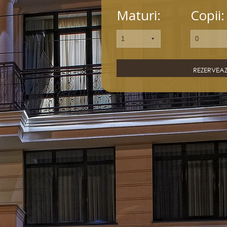
Maturi:
Copii:
Bun Venit, Savo
organizează sejurul
cele mai mici det