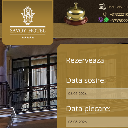
rezerveaza
+3732221
+3737822
Rezervează
Data sosire:
Data plecare: