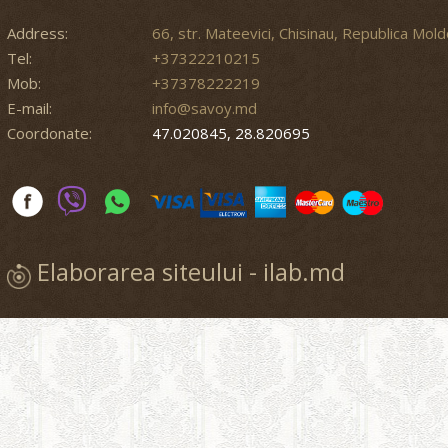
Address:
66, str. Mateevici, Chisinau, Republica Mol
Tel:
+37322210215
Mob:
+37378222219
E-mail:
info@savoy.md
Coordonate:
47.020845, 28.820695
Elaborarea siteului - ilab.md